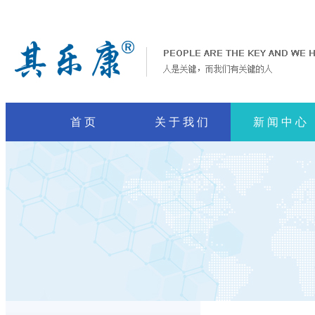
首 页
关 于 我 们
新 闻 中 心